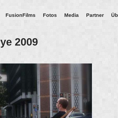
FusionFilms
Fotos
Media
Partner
Üb
lye 2009