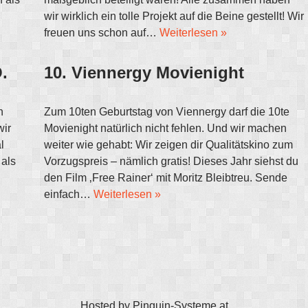
wir wirklich ein tolle Projekt auf die Beine gestellt! Wir
freuen uns schon auf…
Weiterlesen »
.
10. Viennergy Movienight
h
Zum 10ten Geburtstag von Viennergy darf die 10te
wir
Movienight natürlich nicht fehlen. Und wir machen
l
weiter wie gehabt: Wir zeigen dir Qualitätskino zum
 als
Vorzugspreis – nämlich gratis! Dieses Jahr siehst du
den Film ‚Free Rainer‘ mit Moritz Bleibtreu. Sende
einfach…
Weiterlesen »
Hosted by
Pinguin-Systeme.at