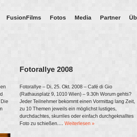
FusionFilms
Fotos
Media
Partner
Üb
Fotorallye 2008
len
Fotorallye – Di, 25. Okt. 2008 – Café di Gio
nd
(Rathausplatz 9, 1010 Wien) – 9.30h Worum gehts?
 Die
Jeder Teilnehmer bekommt einen Vormittag lang Zeit,
m
zu 10 Themen jeweils ein möglichst lustiges,
durchdachtes, skurriles oder einfach durchgeknalltes
Foto zu schießen.…
Weiterlesen »