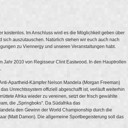
er kostenlos. Im Anschluss wird es die Möglichkeit geben über
d sich auszutauschen. Natürlich stehen wir euch auch nach
regungen zu Viennergy und unseren Veranstaltungen habt.
em Jahr 2010 von Regisseur Clint Eastwood. In den Hauptrollen
.
ne Anti-Apartheid-Kämpfer Nelson Mandela (Morgan Freeman)
s Unrechtssystem offiziell abgeschafft ist, verläuft weiterhin
üttete Afrika wieder zu vereinen, setzt der frisch gewählte
eam, die „Springboks“. Da Südafrika das
ch Mandela den Gewinn der World Championship durch die
aar (Matt Damon). Die allgemeine Sportbegeisterung soll das