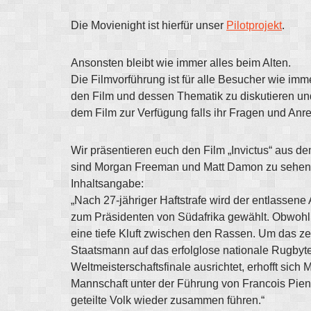
Die Movienight ist hierfür unser
Pilotprojekt
.
Ansonsten bleibt wie immer alles beim Alten.
Die Filmvorführung ist für alle Besucher wie imm
den Film und dessen Thematik zu diskutieren un
dem Film zur Verfügung falls ihr Fragen und An
Wir präsentieren euch den Film „Invictus“ aus d
sind Morgan Freeman und Matt Damon zu sehen
Inhaltsangabe:
„Nach 27-jähriger Haftstrafe wird der entlasse
zum Präsidenten von Südafrika gewählt. Obwohl da
eine tiefe Kluft zwischen den Rassen. Um das zerr
Staatsmann auf das erfolglose nationale Rugbyt
Weltmeisterschaftsfinale ausrichtet, erhofft si
Mannschaft unter der Führung von Francois Pien
geteilte Volk wieder zusammen führen.“