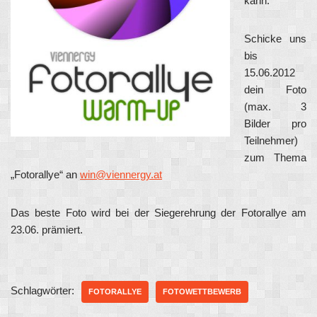
kann.
Schicke uns
bis
15.06.2012
dein Foto
(max. 3
Bilder pro
Teilnehmer)
zum Thema
„Fotorallye“ an
win@viennergy.at
Das beste Foto wird bei der Siegerehrung der Fotorallye am
23.06. prämiert.
Schlagwörter:
FOTORALLYE
FOTOWETTBEWERB