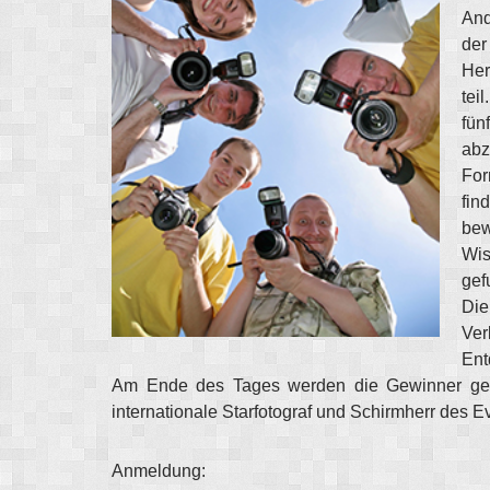
And
der
Her
tei
fün
abz
For
fin
bew
Wis
gef
Die
Ver
Ent
Am Ende des Tages werden die Gewinner gekü
internationale Starfotograf und Schirmherr des E
Anmeldung: