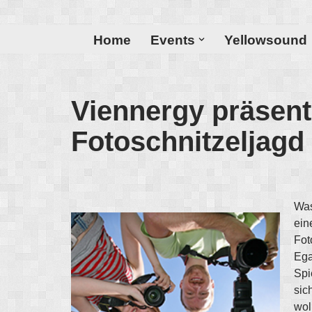
Zum
Home
Events
Yellowsound
Inhalt
Viennergy präsent
Fotoschnitzeljagd
Was
ein
Fot
Ega
Spi
sic
wol