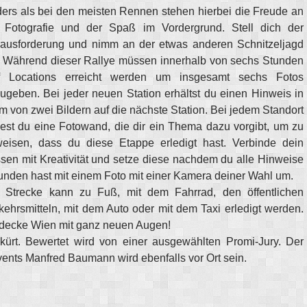
ers als bei den meisten Rennen stehen hierbei die Freude an
 Fotografie und der Spaß im Vordergrund. Stell dich der
ausforderung und nimm an der etwas anderen Schnitzeljagd
l. Während dieser Rallye müssen innerhalb von sechs Stunden
f Locations erreicht werden um insgesamt sechs Fotos
ugeben. Bei jeder neuen Station erhältst du einen Hinweis in
m von zwei Bildern auf die nächste Station. Bei jedem Standort
dest du eine Fotowand, die dir ein Thema dazu vorgibt, um zu
eisen, dass du diese Etappe erledigt hast. Verbinde dein
sen mit Kreativität und setze diese nachdem du alle Hinweise
unden hast mit einem Foto mit einer Kamera deiner Wahl um.
 Strecke kann zu Fuß, mit dem Fahrrad, den öffentlichen
kehrsmitteln, mit dem Auto oder mit dem Taxi erledigt werden.
decke Wien mit ganz neuen Augen!
rt. Bewertet wird von einer ausgewählten Promi-Jury. Der
vents Manfred Baumann wird ebenfalls vor Ort sein.