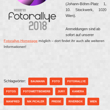
(Johann-Böhm-Platz 1,
10. Stockwerk, 1020
Wien).
Anmeldungen sind ab
sofort auf unserer
Fotorallye-Homepage
möglich – dort findet ihr auch alle weiteren
Informationen!
Schlagwörter:
BAUMANN
FOTO
FOTORALLYE
FOTOS
FOTOWETTBEWERB
JURY
KAMERA
MANFRED
NIK PICHLER
PREISE
RIVERBOX
WIEN