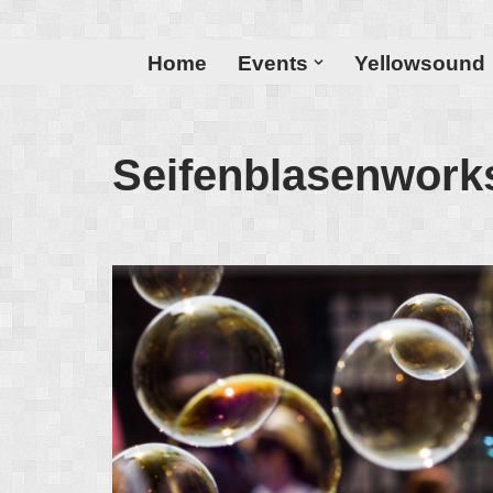
Zum
Home
Events
Yellowsound
Inhalt
Seifenblasenworks