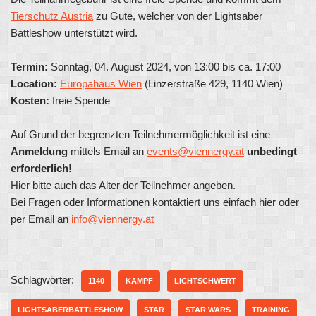
Tierschutz Austria
zu Gute, welcher von der Lightsaber
Battleshow unterstützt wird.
Termin:
Sonntag, 04. August 2024, von 13:00 bis ca. 17:00
Location:
Europahaus Wien
(Linzerstraße 429, 1140 Wien)
Kosten:
freie Spende
Auf Grund der begrenzten Teilnehmermöglichkeit ist eine
Anmeldung
mittels Email an
events@viennergy.at
unbedingt
erforderlich!
Hier bitte auch das Alter der Teilnehmer angeben.
Bei Fragen oder Informationen kontaktiert uns einfach hier oder
per Email an
info@viennergy.at
Schlagwörter:
1140
KAMPF
LICHTSCHWERT
LIGHTSABERBATTLESHOW
STAR
STAR WARS
TRAINING