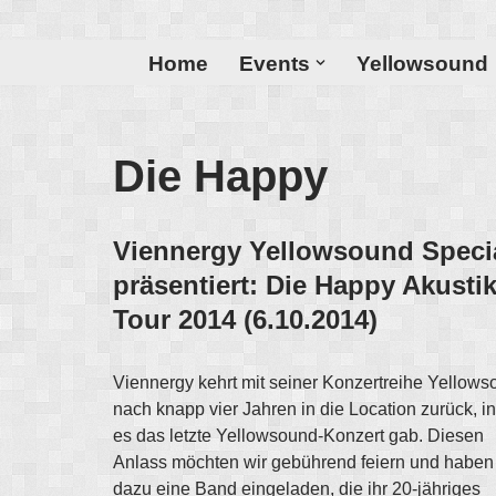
Zum
Home
Events
Yellowsound
Inhalt
Die Happy
Viennergy Yellowsound Speci
präsentiert: Die Happy Akusti
Tour 2014 (6.10.2014)
Viennergy kehrt mit seiner Konzertreihe Yellow
nach knapp vier Jahren in die Location zurück, in
es das letzte Yellowsound-Konzert gab. Diesen
Anlass möchten wir gebührend feiern und haben
dazu eine Band eingeladen, die ihr 20-jähriges