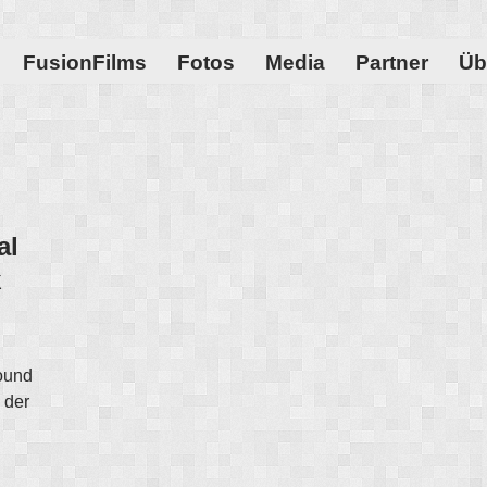
FusionFilms
Fotos
Media
Partner
Üb
al
k
sound
 der