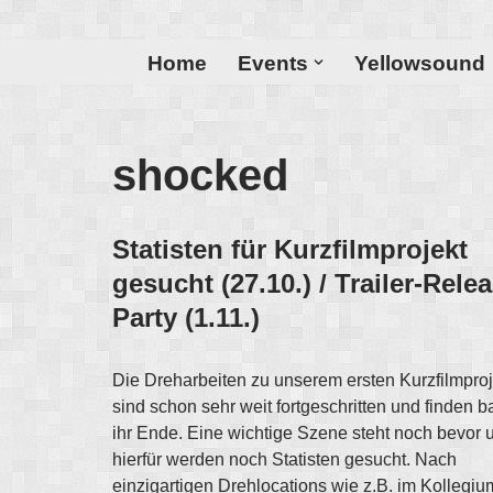
Zum
Home
Events
Yellowsound
Inhalt
shocked
Statisten für Kurzfilmprojekt
gesucht (27.10.) / Trailer-Rele
Party (1.11.)
Die Dreharbeiten zu unserem ersten Kurzfilmproj
sind schon sehr weit fortgeschritten und finden b
ihr Ende. Eine wichtige Szene steht noch bevor 
hierfür werden noch Statisten gesucht. Nach
einzigartigen Drehlocations wie z.B. im Kollegiu