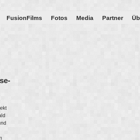
FusionFilms
Fotos
Media
Partner
Üb
ase-
ekt
ald
und
m