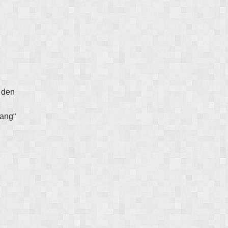
 den
lang“